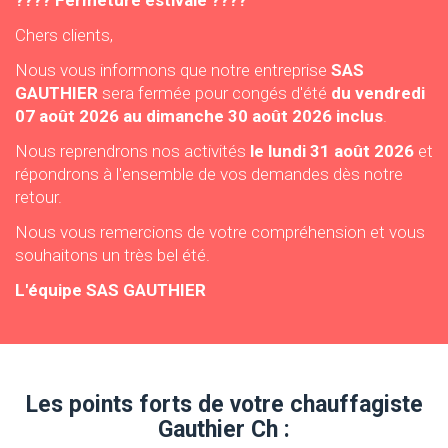
???? Fermeture estivale ????
Chers clients,
Nous vous informons que notre entreprise
SAS
GAUTHIER
sera fermée pour congés d'été
du vendredi
07 août 2026 au dimanche 30 août 2026 inclus
.
Nous reprendrons nos activités
le lundi 31 août 2026
et
répondrons à l'ensemble de vos demandes dès notre
retour.
Nous vous remercions de votre compréhension et vous
souhaitons un très bel été.
L'équipe SAS GAUTHIER
Les points forts de votre chauffagiste
Gauthier Ch :