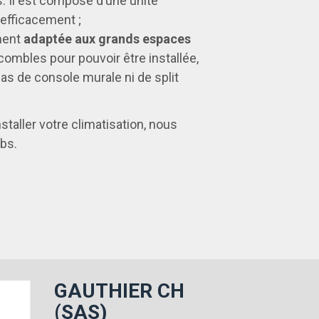
. Il est composé d’une unité
 efficacement ;
ement
adaptée aux grands espaces
ombles pour pouvoir être installée,
p
as de console murale ni de split
staller votre climatisation, nous
bs.
GAUTHIER CH
(SAS)