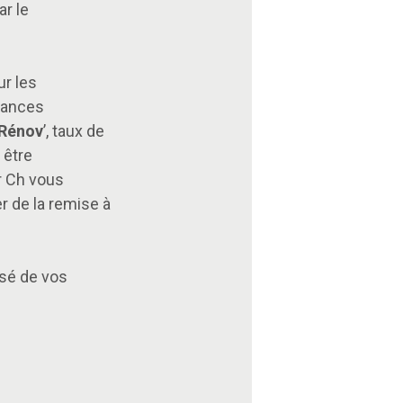
r le
ur les
rmances
Rénov
’, taux de
 être
r Ch vous
r de la remise à
isé de vos