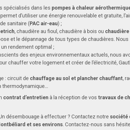
spécialisés dans les
pompes à chaleur aérothermiqu
met d’utiliser une énergie renouvelable et gratuite, l’ai
de sanitaire (
PAC air-eau
) ;
ietrich
, chaudière au fioul, chaudière à bois ou
chaudière 
a pose et le dépannage de tous types de chaudières. Nou
r un rendement optimal ;
scients des enjeux environnementaux actuels, nous av
Pour chauffer votre logement et créer de l’électricité, Gau
 : circuit de
chauffage au sol et plancher chauffant
, r
on thermodynamique...
un
contrat d’entretien
à la réception de vos
travaux de c
 Un désembouage à effectuer ? Contactez notre
société
ontbéliard et ses environs
. Contactez-nous sans hésiter